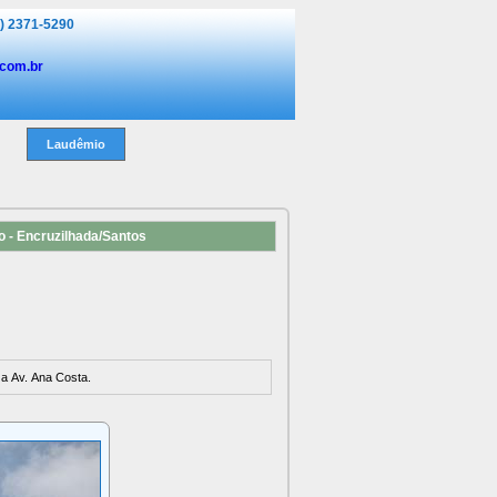
1) 2371-5290
.com.br
Laudêmio
suíte), com sacada e uma vaga - andar alto - Encruzilhada/Santos
a Av. Ana Costa.