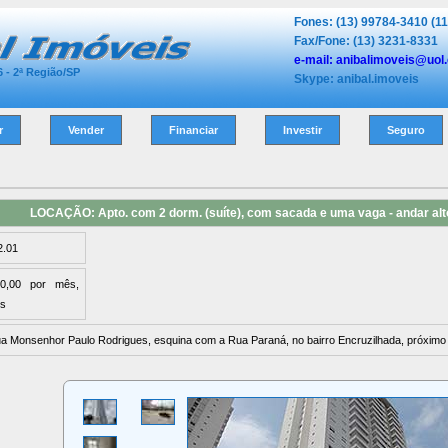
Fones: (13) 99784-3410 (1
Fax/Fone: (13) 3231-8331
e-mail: anibalimoveis@uol
6 - 2ª Região/SP
Skype: anibal.imoveis
r
Vender
Financiar
Investir
Seguro
LOCAÇÃO: Apto. com 2 dorm. (
2.01
00,00 por mês,
os
ua Monsenhor Paulo Rodrigues, esquina com a Rua Paraná, no bairro Encruzilhada, próximo 