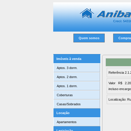
Creci: 5431
Quem somos
Compra
Imóveis à venda
Aptos. 3 dorm.
Referência 2.1.
Aptos. 2 dorm.
Valor R$ 2.2
Aptos. 1 dorm.
incluso encarg
Coberturas
Localização: R
Casas/Sobrados
Locação
Apartamentos
Legislação