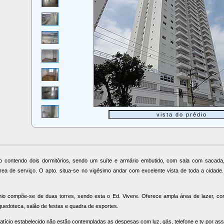
o contendo dois dormitórios, sendo um suíte e armário embutido, com sala com sacada,
erviço. O apto. situa-se no vigésimo andar com excelente vista de toda a cidade. O apto. tem 70 m2 de área útil e uma vaga
o compõe-se de duas torres, sendo esta o Ed. Vivere. Oferece ampla área de lazer, com 
quedoteca, salão de festas e quadra de esportes.
catício estabelecido não estão contempladas as despesas com luz, gás, telefone e tv por ass