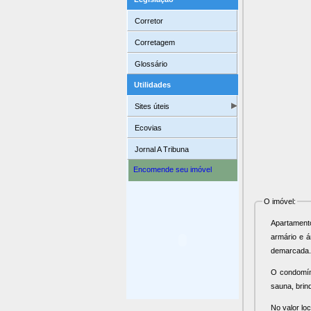
Corretor
Corretagem
Glossário
Utilidades
Sites úteis
Ecovias
Jornal A Tribuna
Encomende seu imóvel
O imóvel:
Apartament
armário e área de s
demarcada.
O condomíni
sauna, brin
No valor lo